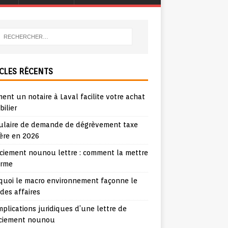
CLES RÉCENTS
nt un notaire à Laval facilite votre achat
ilier
ulaire de demande de dégrèvement taxe
ère en 2026
nciement nounou lettre : comment la mettre
orme
quoi le macro environnement façonne le
 des affaires
mplications juridiques d’une lettre de
nciement nounou