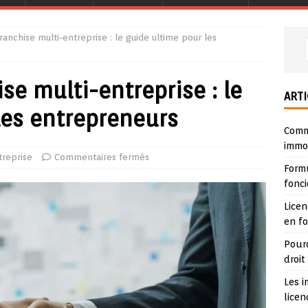
ranchise multi-entreprise : le guide ultime pour les
se multi-entreprise : le
ARTI
les entrepreneurs
Comme
immob
treprise
Commentaires fermés
Form
fonci
Lice
en f
Pour
droit
Les i
lice