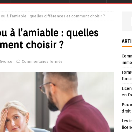
e ou à l’amiable : quelles différences et comment choisir ?
u à l’amiable : quelles
ARTI
ment choisir ?
Comme
Divorce
Commentaires fermés
immob
Form
fonci
Lice
en f
Pour
droit
Les i
lice