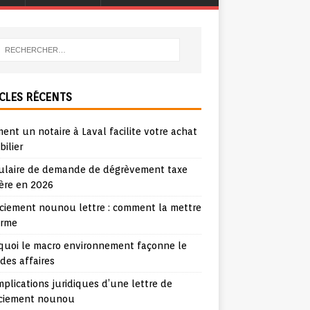
CLES RÉCENTS
nt un notaire à Laval facilite votre achat
ilier
ulaire de demande de dégrèvement taxe
ère en 2026
nciement nounou lettre : comment la mettre
orme
quoi le macro environnement façonne le
 des affaires
mplications juridiques d’une lettre de
nciement nounou