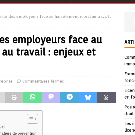
ilité des employeurs face au harcèlement moral au travail :
des employeurs face au
ARTI
u travail : enjeux et
Comme
immob
Form
fonci
reprise
Commentaires fermés
Lice
en f
Pour
droit
Les i
vail
lice
matière de prévention