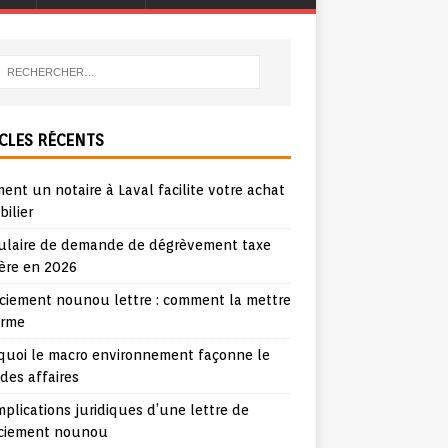
CLES RÉCENTS
nt un notaire à Laval facilite votre achat
ilier
ulaire de demande de dégrèvement taxe
ère en 2026
nciement nounou lettre : comment la mettre
orme
quoi le macro environnement façonne le
 des affaires
mplications juridiques d’une lettre de
nciement nounou