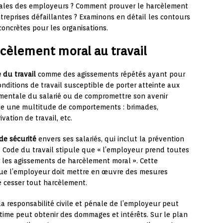
légales des employeurs ? Comment prouver le harcèlement
treprises défaillantes ? Examinons en détail les contours
concrètes pour les organisations.
rcèlement moral au travail
 du travail
comme des agissements répétés ayant pour
nditions de travail susceptible de porter atteinte aux
u mentale du salarié ou de compromettre son avenir
obe une multitude de comportements : brimades,
vation de travail, etc.
de sécurité
envers ses salariés, qui inclut la prévention
du Code du travail stipule que « l’employeur prend toutes
r les agissements de harcèlement moral ». Cette
que l’employeur doit mettre en œuvre des mesures
re cesser tout harcèlement.
a responsabilité civile et pénale de l’employeur peut
victime peut obtenir des dommages et intérêts. Sur le plan