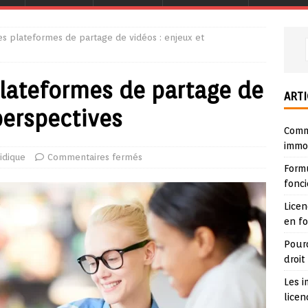
es plateformes de partage de vidéos : enjeux et
plateformes de partage de
ARTI
perspectives
Comme
immob
ridique
Commentaires fermés
Form
fonci
Lice
en f
Pour
droit
Les i
lice