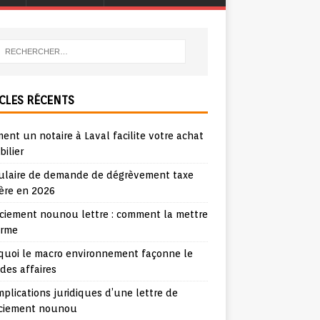
CLES RÉCENTS
nt un notaire à Laval facilite votre achat
ilier
ulaire de demande de dégrèvement taxe
ère en 2026
nciement nounou lettre : comment la mettre
orme
quoi le macro environnement façonne le
 des affaires
mplications juridiques d’une lettre de
nciement nounou