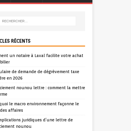
CLES RÉCENTS
nt un notaire à Laval facilite votre achat
ilier
ulaire de demande de dégrèvement taxe
ère en 2026
nciement nounou lettre : comment la mettre
orme
quoi le macro environnement façonne le
 des affaires
mplications juridiques d’une lettre de
nciement nounou