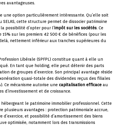
ives avantageuses.
te une option particulièrement intéressante. Qu’elle soit
 SELAS, cette structure permet de dissocier patrimoine
a possibilité d’opter pour l’
impôt sur les sociétés
. Ce
de 15% sur les premiers 42 500 € de bénéfices (pour les
delà, nettement inférieur aux tranches supérieures du
 Profession Libérale (SPFPL) constitue quant à elle un
qué. En tant que holding, elle peut détenir des parts
isation de groupes d’exercice. Son principal avantage réside
xonération quasi-totale des dividendes reçus des filiales
5%). Ce mécanisme autorise une
capitalisation efficace
au
ies d’investissement et de croissance.
en hébergeant le patrimoine immobilier professionnel. Cette
ère plusieurs avantages : protection patrimoniale accrue,
e d’exercice, et possibilité d’amortissement des biens
uve optimisée, notamment lors des transmissions