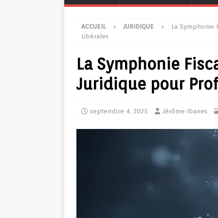
ACCUEIL
JURIDIQUE
La Symphonie Fi
Libérales
La Symphonie Fisca
Juridique pour Pro
septembre 4, 2025
Jérôme Ibanes