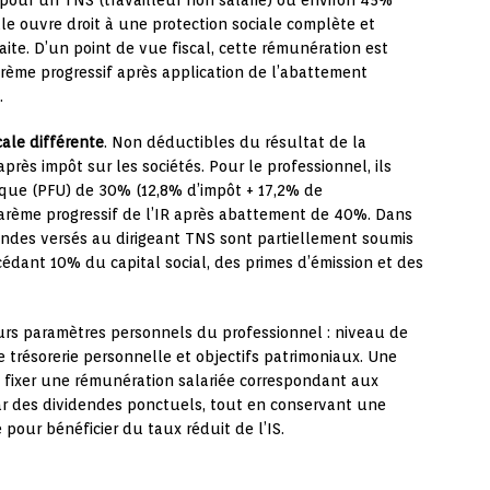
our un TNS (travailleur non salarié) ou environ 45%
lle ouvre droit à une protection sociale complète et
raite. D’un point de vue fiscal, cette rémunération est
arème progressif après application de l’abattement
.
cale différente
. Non déductibles du résultat de la
après impôt sur les sociétés. Pour le professionnel, ils
ique (PFU) de 30% (12,8% d’impôt + 17,2% de
barème progressif de l’IR après abattement de 40%. Dans
dendes versés au dirigeant TNS sont partiellement soumis
xcédant 10% du capital social, des primes d’émission et des
eurs paramètres personnels du professionnel : niveau de
e trésorerie personnelle et objectifs patrimoniaux. Une
fixer une rémunération salariée correspondant aux
r des dividendes ponctuels, tout en conservant une
e pour bénéficier du taux réduit de l’IS.