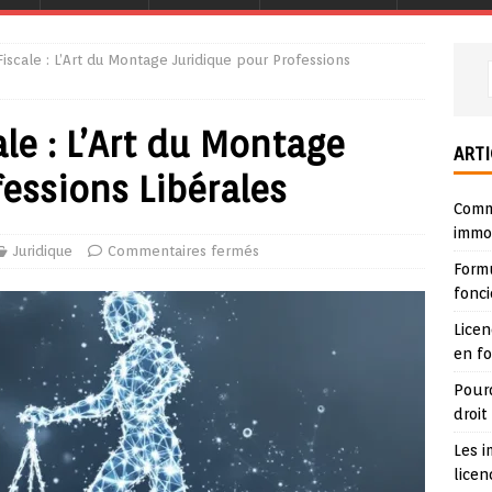
scale : L’Art du Montage Juridique pour Professions
le : L’Art du Montage
ARTI
fessions Libérales
Comme
immob
Juridique
Commentaires fermés
Form
fonci
Lice
en f
Pour
droit
Les i
lice