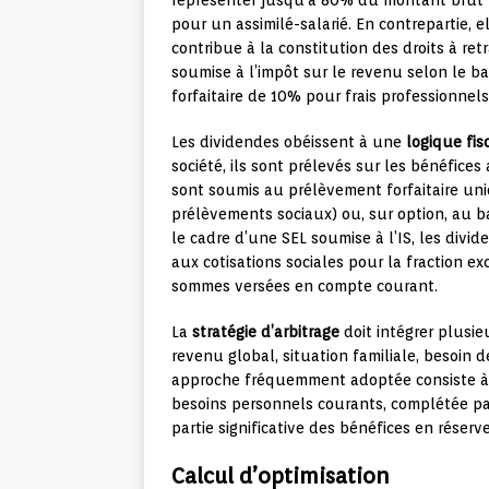
représenter jusqu’à 80% du montant brut p
pour un assimilé-salarié. En contrepartie, e
contribue à la constitution des droits à ret
soumise à l’impôt sur le revenu selon le b
forfaitaire de 10% pour frais professionnels
Les dividendes obéissent à une
logique fis
société, ils sont prélevés sur les bénéfices 
sont soumis au prélèvement forfaitaire un
prélèvements sociaux) ou, sur option, au 
le cadre d’une SEL soumise à l’IS, les divi
aux cotisations sociales pour la fraction e
sommes versées en compte courant.
La
stratégie d’arbitrage
doit intégrer plusi
revenu global, situation familiale, besoin d
approche fréquemment adoptée consiste à 
besoins personnels courants, complétée pa
partie significative des bénéfices en réserv
Calcul d’optimisation