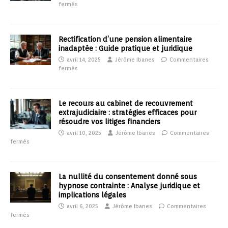
fermés
Rectification d’une pension alimentaire
inadaptée : Guide pratique et juridique
avril 14, 2025
Jérôme Ibanes
Commentaires
fermés
Le recours au cabinet de recouvrement
extrajudiciaire : stratégies efficaces pour
résoudre vos litiges financiers
avril 10, 2025
Jérôme Ibanes
Commentaires
fermés
La nullité du consentement donné sous
hypnose contrainte : Analyse juridique et
implications légales
avril 6, 2025
Jérôme Ibanes
Commentaires
fermés