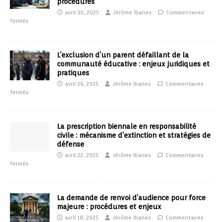
procédures
avril 30, 2025
Jérôme Ibanes
Commentaires
fermés
L’exclusion d’un parent défaillant de la
communauté éducative : enjeux juridiques et
pratiques
avril 26, 2025
Jérôme Ibanes
Commentaires
fermés
La prescription biennale en responsabilité
civile : mécanisme d’extinction et stratégies de
défense
avril 22, 2025
Jérôme Ibanes
Commentaires
fermés
La demande de renvoi d’audience pour force
majeure : procédures et enjeux
avril 18, 2025
Jérôme Ibanes
Commentaires