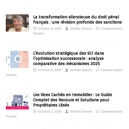
La transformation silencieuse du droit pénal
français : une révision profonde des sanctions
octobre 6, 2025
Jérôme Ibanes
Commentaires
fermés
L’évolution stratégique des SCI dans
l’optimisation successorale : analyse
comparative des mécanismes 2025
octobre 6, 2025
Jérôme Ibanes
Commentaires
fermés
Les Vices Cachés en Immobilier : Le Guide
Complet des Recours et Solutions pour
Propriétaires Lésés
octobre 2, 2025
Jérôme Ibanes
Commentaires
fermés