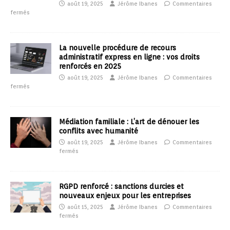
août 19, 2025
Jérôme Ibanes
Commentaires
fermés
La nouvelle procédure de recours
administratif express en ligne : vos droits
renforcés en 2025
août 19, 2025
Jérôme Ibanes
Commentaires
fermés
Médiation familiale : L’art de dénouer les
conflits avec humanité
août 19, 2025
Jérôme Ibanes
Commentaires
fermés
RGPD renforcé : sanctions durcies et
nouveaux enjeux pour les entreprises
août 15, 2025
Jérôme Ibanes
Commentaires
fermés