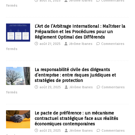
août 31, 2025
Jérôme Ibanes
Commentaires
fermés
L’Art de l’Arbitrage International : Maîtriser la
Préparation et les Procédures pour un
Règlement Optimal des Différends
août 27, 2025
Jérôme Ibanes
Commentaires
fermés
La responsabilité civile des dirigeants
d’entreprise : entre risques juridiques et
stratégies de protection
août 23, 2025
Jérôme Ibanes
Commentaires
fermés
Le pacte de préférence : un mécanisme
contractuel stratégique face aux réalités
économiques contemporaines
août 23, 2025
Jérôme Ibanes
Commentaires