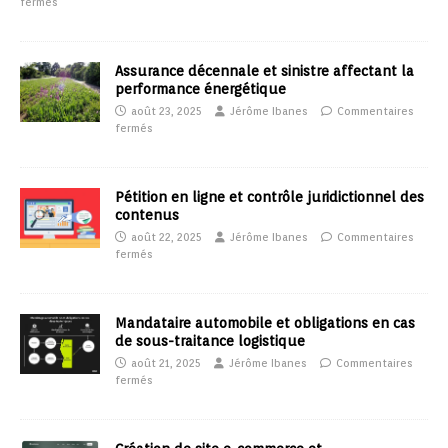
fermés
Assurance décennale et sinistre affectant la
performance énergétique
août 23, 2025
Jérôme Ibanes
Commentaires
fermés
Pétition en ligne et contrôle juridictionnel des
contenus
août 22, 2025
Jérôme Ibanes
Commentaires
fermés
Mandataire automobile et obligations en cas
de sous-traitance logistique
août 21, 2025
Jérôme Ibanes
Commentaires
fermés