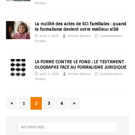
fermés
La nullité des actes de SCI familiales : quand
le formalisme devient votre meilleur allié
août 7, 2025
Jérôme Ibanes
Commentaires
fermés
LA FORME CONTRE LE FOND : LE TESTAMENT
OLOGRAPHE FACE AU FORMALISME JURIDIQUE
août 3, 2025
Jérôme Ibanes
Commentaires
fermés
«
1
2
3
4
»