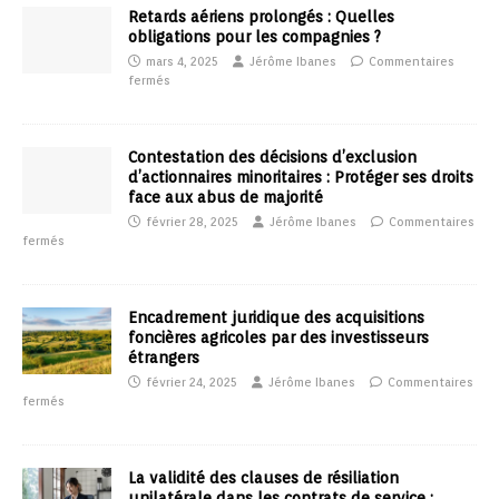
Retards aériens prolongés : Quelles
obligations pour les compagnies ?
mars 4, 2025
Jérôme Ibanes
Commentaires
fermés
Contestation des décisions d’exclusion
d’actionnaires minoritaires : Protéger ses droits
face aux abus de majorité
février 28, 2025
Jérôme Ibanes
Commentaires
fermés
Encadrement juridique des acquisitions
foncières agricoles par des investisseurs
étrangers
février 24, 2025
Jérôme Ibanes
Commentaires
fermés
La validité des clauses de résiliation
unilatérale dans les contrats de service :