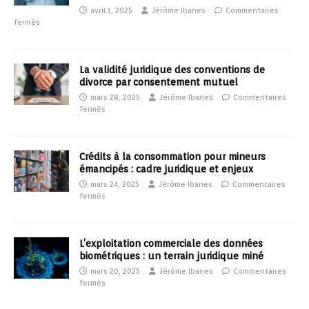
avril 1, 2025
Jérôme Ibanes
Commentaires
fermés
La validité juridique des conventions de
divorce par consentement mutuel
mars 28, 2025
Jérôme Ibanes
Commentaires
fermés
Crédits à la consommation pour mineurs
émancipés : cadre juridique et enjeux
mars 24, 2025
Jérôme Ibanes
Commentaires
fermés
L’exploitation commerciale des données
biométriques : un terrain juridique miné
mars 20, 2025
Jérôme Ibanes
Commentaires
fermés