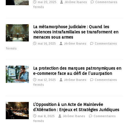
mai 20, 2025
Jérôme Ibanes
Commentaires
fermés
La métamorphose judiciaire : Quand les
violences intrafamiliales se transforment en
menaces sous armes
mai 16, 2025
Jérôme Ibanes
Commentaires
fermés
La protection des marques patronymiques en
e-commerce face au défi de l’usurpation
mai 12, 2025
Jérôme Ibanes
Commentaires
fermés
L’Opposition à un Acte de Mainlevée
d’Aliénation : Enjeux et Stratégies Juridiques
mai 8, 2025
Jérôme Ibanes
Commentaires
fermés