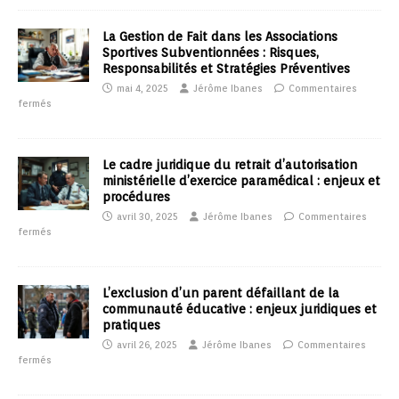
La Gestion de Fait dans les Associations
Sportives Subventionnées : Risques,
Responsabilités et Stratégies Préventives
mai 4, 2025
Jérôme Ibanes
Commentaires
fermés
Le cadre juridique du retrait d’autorisation
ministérielle d’exercice paramédical : enjeux et
procédures
avril 30, 2025
Jérôme Ibanes
Commentaires
fermés
L’exclusion d’un parent défaillant de la
communauté éducative : enjeux juridiques et
pratiques
avril 26, 2025
Jérôme Ibanes
Commentaires
fermés