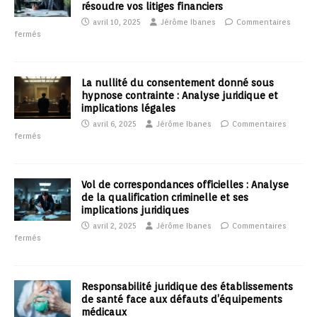
résoudre vos litiges financiers
avril 10, 2025
Jérôme Ibanes
Commentaires
fermés
La nullité du consentement donné sous
hypnose contrainte : Analyse juridique et
implications légales
avril 6, 2025
Jérôme Ibanes
Commentaires
fermés
Vol de correspondances officielles : Analyse
de la qualification criminelle et ses
implications juridiques
avril 2, 2025
Jérôme Ibanes
Commentaires
fermés
Responsabilité juridique des établissements
de santé face aux défauts d’équipements
médicaux