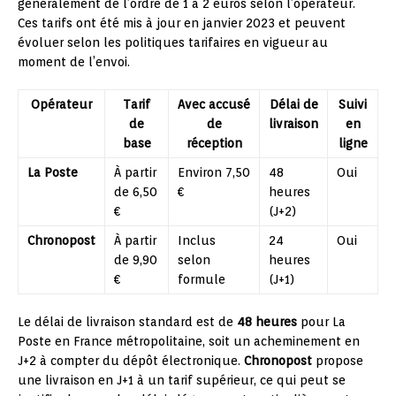
généralement de l’ordre de 1 à 2 euros selon l’opérateur.
Ces tarifs ont été mis à jour en janvier 2023 et peuvent
évoluer selon les politiques tarifaires en vigueur au
moment de l’envoi.
Opérateur
Tarif
Avec accusé
Délai de
Suivi
de
de
livraison
en
base
réception
ligne
La Poste
À partir
Environ 7,50
48
Oui
de 6,50
€
heures
€
(J+2)
Chronopost
À partir
Inclus
24
Oui
de 9,90
selon
heures
€
formule
(J+1)
Le délai de livraison standard est de
48 heures
pour La
Poste en France métropolitaine, soit un acheminement en
J+2 à compter du dépôt électronique.
Chronopost
propose
une livraison en J+1 à un tarif supérieur, ce qui peut se