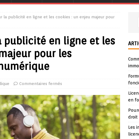
ur la publicité en ligne et les cookies : un enjeu majeur pour
a publicité en ligne et les
ARTI
 majeur pour les
Comme
 numérique
immob
Form
fonci
dique
Commentaires fermés
Lice
en f
Pour
droit
Les i
lice