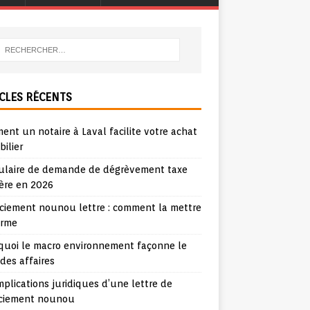
CLES RÉCENTS
nt un notaire à Laval facilite votre achat
ilier
ulaire de demande de dégrèvement taxe
ère en 2026
nciement nounou lettre : comment la mettre
orme
quoi le macro environnement façonne le
 des affaires
mplications juridiques d’une lettre de
nciement nounou