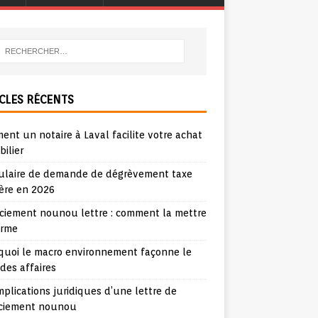
CLES RÉCENTS
nt un notaire à Laval facilite votre achat
ilier
ulaire de demande de dégrèvement taxe
ère en 2026
nciement nounou lettre : comment la mettre
orme
quoi le macro environnement façonne le
 des affaires
mplications juridiques d’une lettre de
nciement nounou