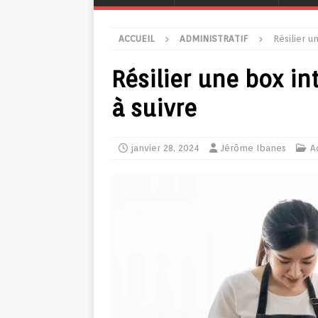
ACCUEIL
ADMINISTRATIF
Résilier u
Résilier une box in
à suivre
janvier 28, 2024
Jérôme Ibanes
A