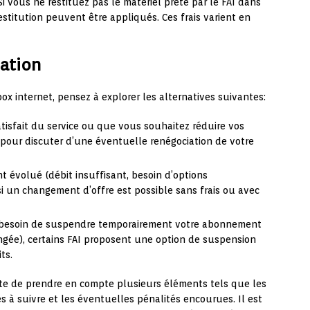
 Si vous ne restituez pas le matériel prêté par le FAI dans
restitution peuvent être appliqués. Ces frais varient en
iation
box internet, pensez à explorer les alternatives suivantes:
satisfait du service ou que vous souhaitez réduire vos
t pour discuter d’une éventuelle renégociation de votre
ont évolué (débit insuffisant, besoin d’options
 un changement d’offre est possible sans frais ou avec
z besoin de suspendre temporairement votre abonnement
ngée), certains FAI proposent une option de suspension
ts.
ite de prendre en compte plusieurs éléments tels que les
es à suivre et les éventuelles pénalités encourues. Il est