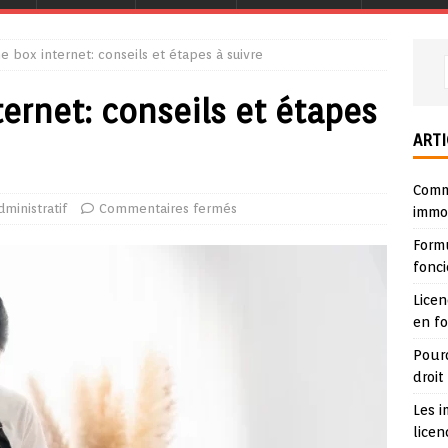
ne box internet: conseils et étapes à suivre
ternet: conseils et étapes
ARTI
Comme
dministratif
Commentaires fermés
immob
Form
fonci
Lice
en f
Pour
droit
Les i
lice