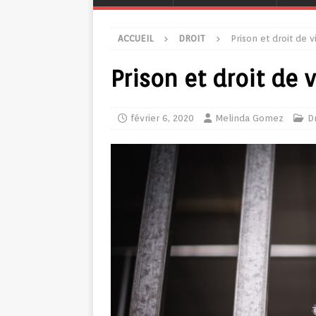
ACCUEIL
DROIT
Prison et droit de vi
Prison et droit de v
février 6, 2020
Melinda Gomez
Dr