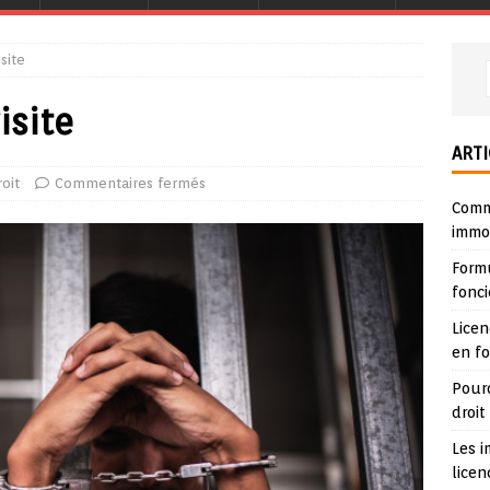
site
isite
ARTI
oit
Commentaires fermés
Comme
immob
Form
fonci
Lice
en f
Pour
droit
Les i
lice